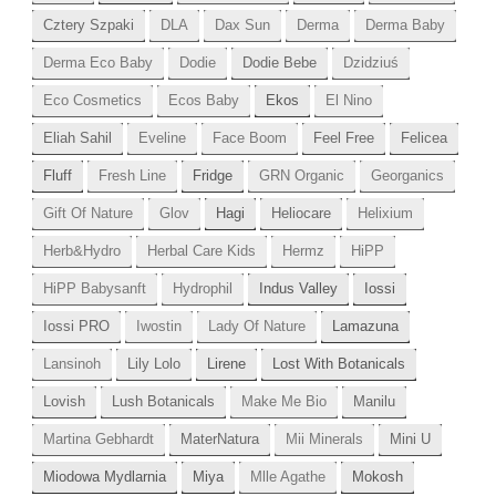
Cztery Szpaki
DLA
Dax Sun
Derma
Derma Baby
Derma Eco Baby
Dodie
Dodie Bebe
Dzidziuś
Eco Cosmetics
Ecos Baby
Ekos
El Nino
Eliah Sahil
Eveline
Face Boom
Feel Free
Felicea
Fluff
Fresh Line
Fridge
GRN Organic
Georganics
Gift Of Nature
Glov
Hagi
Heliocare
Helixium
Herb&Hydro
Herbal Care Kids
Hermz
HiPP
HiPP Babysanft
Hydrophil
Indus Valley
Iossi
Iossi PRO
Iwostin
Lady Of Nature
Lamazuna
Lansinoh
Lily Lolo
Lirene
Lost With Botanicals
Lovish
Lush Botanicals
Make Me Bio
Manilu
Martina Gebhardt
MaterNatura
Mii Minerals
Mini U
Miodowa Mydlarnia
Miya
Mlle Agathe
Mokosh