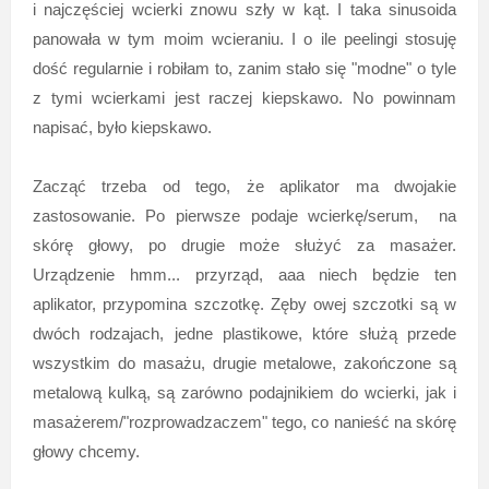
i najczęściej wcierki znowu szły w kąt. I taka sinusoida
panowała w tym moim wcieraniu. I o ile peelingi stosuję
dość regularnie i robiłam to, zanim stało się "modne" o tyle
z tymi wcierkami jest raczej kiepskawo. No powinnam
napisać, było kiepskawo.
Zacząć trzeba od tego, że aplikator ma dwojakie
zastosowanie. Po pierwsze podaje wcierkę/serum, na
skórę głowy, po drugie może służyć za masażer.
Urządzenie hmm... przyrząd, aaa niech będzie ten
aplikator, przypomina szczotkę. Zęby owej szczotki są w
dwóch rodzajach, jedne plastikowe, które służą przede
wszystkim do masażu, drugie metalowe, zakończone są
metalową kulką, są zarówno podajnikiem do wcierki, jak i
masażerem/"rozprowadzaczem" tego, co nanieść na skórę
głowy chcemy.