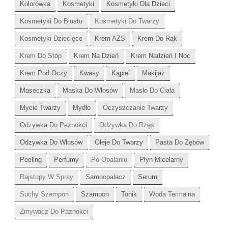
Kolorówka
Kosmetyki
Kosmetyki Dla Dzieci
Kosmetyki Do Biustu
Kosmetyki Do Twarzy
Kosmetyki Dziecięce
Krem AZS
Krem Do Rąk
Krem Do Stóp
Krem Na Dzień
Krem Nadzień I Noc
Krem Pod Oczy
Kwasy
Kąpiel
Makijaż
Maseczka
Maska Do Włosów
Masło Do Ciała
Mycie Twarzy
Mydło
Oczyszczanie Twarzy
Odżywka Do Paznokci
Odżywka Do Rzęs
Odżywka Do Włosów
Oleje Do Twarzy
Pasta Do Zębów
Peeling
Perfumy
Po Opalaniu
Płyn Micelarny
Rajstopy W Spray
Samoopalacz
Serum
Suchy Szampon
Szampon
Tonik
Woda Termalna
Zmywacz Do Paznokci