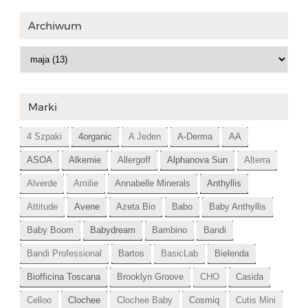
Archiwum
Marki
4 Szpaki
4organic
A Jeden
A-Derma
AA
ASOA
Alkemie
Allergoff
Alphanova Sun
Alterra
Alverde
Amilie
Annabelle Minerals
Anthyllis
Attitude
Avene
Azeta Bio
Babo
Baby Anthyllis
Baby Boom
Babydream
Bambino
Bandi
Bandi Professional
Bartos
BasicLab
Bielenda
Biofficina Toscana
Brooklyn Groove
CHO
Casida
Celloo
Clochee
Clochee Baby
Cosmiq
Cutis Mini