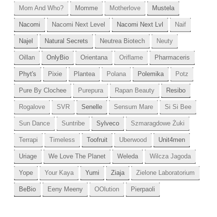
Mom And Who?
Momme
Motherlove
Mustela
Nacomi
Nacomi Next Level
Nacomi Next Lvl
Naif
Najel
Natural Secrets
Neutrea Biotech
Neuty
Oillan
OnlyBio
Orientana
Oriflame
Pharmaceris
Phyt's
Pixie
Plantea
Polana
Polemika
Potz
Pure By Clochee
Purepura
Rapan Beauty
Resibo
Rogalove
SVR
Senelle
Sensum Mare
Si Si Bee
Sun Dance
Suntribe
Sylveco
Szmaragdowe Żuki
Terrapi
Timeless
Toofruit
Uberwood
Unit4men
Uriage
We Love The Planet
Weleda
Wilcza Jagoda
Yope
Your Kaya
Yumi
Ziaja
Zielone Laboratorium
BeBio
Eeny Meeny
OOlution
Pierpaoli