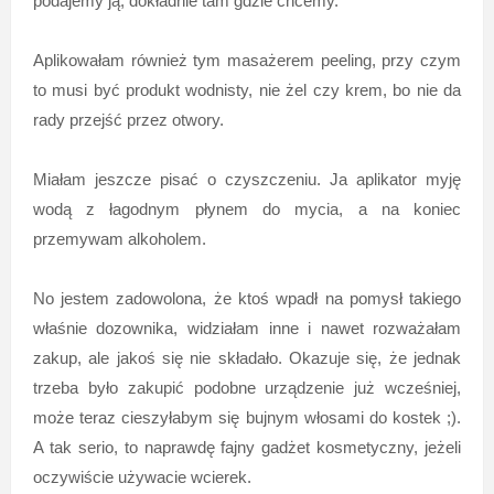
podajemy ją, dokładnie tam gdzie chcemy.
Aplikowałam również tym masażerem peeling, przy czym
to musi być produkt wodnisty, nie żel czy krem, bo nie da
rady przejść przez otwory.
Miałam jeszcze pisać o czyszczeniu. Ja aplikator myję
wodą z łagodnym płynem do mycia, a na koniec
przemywam alkoholem.
No jestem zadowolona, że ktoś wpadł na pomysł takiego
właśnie dozownika, widziałam inne i nawet rozważałam
zakup, ale jakoś się nie składało. Okazuje się, że jednak
trzeba było zakupić podobne urządzenie już wcześniej,
może teraz cieszyłabym się bujnym włosami do kostek ;).
A tak serio, to naprawdę fajny gadżet kosmetyczny, jeżeli
oczywiście używacie wcierek.