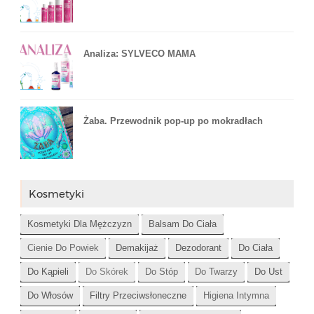
Analiza: SYLVECO MAMA
Żaba. Przewodnik pop-up po mokradłach
Kosmetyki
Kosmetyki Dla Mężczyzn
Balsam Do Ciała
Cienie Do Powiek
Demakijaż
Dezodorant
Do Ciała
Do Kąpieli
Do Skórek
Do Stóp
Do Twarzy
Do Ust
Do Włosów
Filtry Przeciwsłoneczne
Higiena Intymna