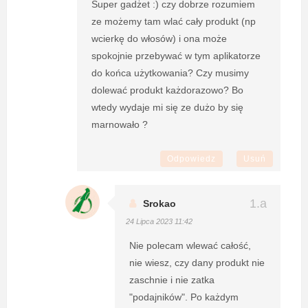
Super gadżet :) czy dobrze rozumiem
ze możemy tam wlać cały produkt (np
wcierkę do włosów) i ona może
spokojnie przebywać w tym aplikatorze
do końca użytkowania? Czy musimy
dolewać produkt każdorazowo? Bo
wtedy wydaje mi się ze dużo by się
marnowało ?
Odpowiedz
Usuń
Srokao
24 Lipca 2023 11:42
Nie polecam wlewać całość,
nie wiesz, czy dany produkt nie
zaschnie i nie zatka
"podajników". Po każdym