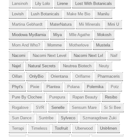
Lansinoh
Lily Lolo
Lirene
Lost With Botanicals
Lovish
Lush Botanicals
Make Me Bio
Manilu
Martina Gebhardt
MaterNatura
Mii Minerals
Mini U
Miodowa Mydlarnia
Miya
Mlle Agathe
Mokosh
Mom And Who?
Momme
Motherlove
Mustela
Nacomi
Nacomi Next Level
Nacomi Next Lvl
Naif
Najel
Natural Secrets
Neutrea Biotech
Neuty
Oillan
OnlyBio
Orientana
Oriflame
Pharmaceris
Phyt's
Pixie
Plantea
Polana
Polemika
Potz
Pure By Clochee
Purepura
Rapan Beauty
Resibo
Rogalove
SVR
Senelle
Sensum Mare
Si Si Bee
Sun Dance
Suntribe
Sylveco
Szmaragdowe Żuki
Terrapi
Timeless
Toofruit
Uberwood
Unit4men