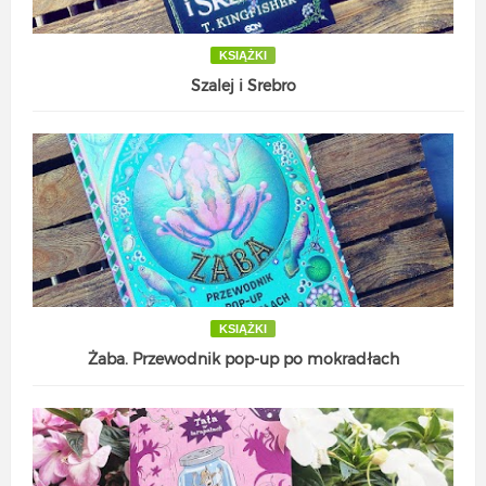
KSIĄŻKI
Szalej i Srebro
KSIĄŻKI
Żaba. Przewodnik pop-up po mokradłach