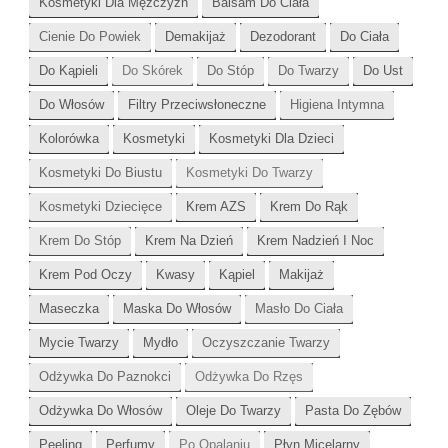
Kosmetyki Dla Mężczyzn
Balsam Do Ciała
Cienie Do Powiek
Demakijaż
Dezodorant
Do Ciała
Do Kąpieli
Do Skórek
Do Stóp
Do Twarzy
Do Ust
Do Włosów
Filtry Przeciwsłoneczne
Higiena Intymna
Kolorówka
Kosmetyki
Kosmetyki Dla Dzieci
Kosmetyki Do Biustu
Kosmetyki Do Twarzy
Kosmetyki Dziecięce
Krem AZS
Krem Do Rąk
Krem Do Stóp
Krem Na Dzień
Krem Nadzień I Noc
Krem Pod Oczy
Kwasy
Kąpiel
Makijaż
Maseczka
Maska Do Włosów
Masło Do Ciała
Mycie Twarzy
Mydło
Oczyszczanie Twarzy
Odżywka Do Paznokci
Odżywka Do Rzęs
Odżywka Do Włosów
Oleje Do Twarzy
Pasta Do Zębów
Peeling
Perfumy
Po Opalaniu
Płyn Micelarny