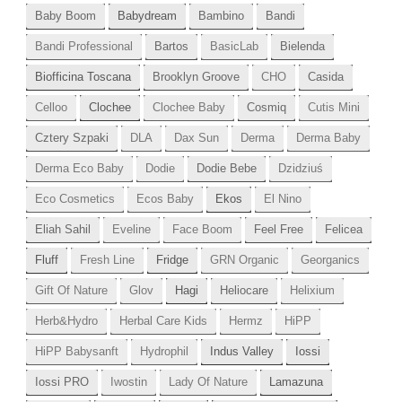
Baby Boom
Babydream
Bambino
Bandi
Bandi Professional
Bartos
BasicLab
Bielenda
Biofficina Toscana
Brooklyn Groove
CHO
Casida
Celloo
Clochee
Clochee Baby
Cosmiq
Cutis Mini
Cztery Szpaki
DLA
Dax Sun
Derma
Derma Baby
Derma Eco Baby
Dodie
Dodie Bebe
Dzidziuś
Eco Cosmetics
Ecos Baby
Ekos
El Nino
Eliah Sahil
Eveline
Face Boom
Feel Free
Felicea
Fluff
Fresh Line
Fridge
GRN Organic
Georganics
Gift Of Nature
Glov
Hagi
Heliocare
Helixium
Herb&Hydro
Herbal Care Kids
Hermz
HiPP
HiPP Babysanft
Hydrophil
Indus Valley
Iossi
Iossi PRO
Iwostin
Lady Of Nature
Lamazuna