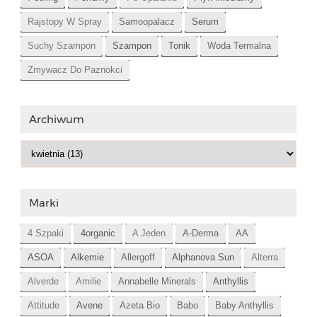
Rajstopy W Spray
Samoopalacz
Serum
Suchy Szampon
Szampon
Tonik
Woda Termalna
Zmywacz Do Paznokci
Archiwum
Marki
4 Szpaki
4organic
A Jeden
A-Derma
AA
ASOA
Alkemie
Allergoff
Alphanova Sun
Alterra
Alverde
Amilie
Annabelle Minerals
Anthyllis
Attitude
Avene
Azeta Bio
Babo
Baby Anthyllis