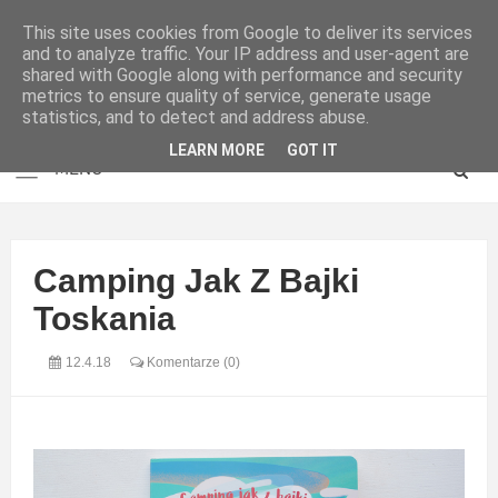
This site uses cookies from Google to deliver its services
and to analyze traffic. Your IP address and user-agent are
shared with Google along with performance and security
metrics to ensure quality of service, generate usage
statistics, and to detect and address abuse.
LEARN MORE
GOT IT
Camping Jak Z Bajki
Toskania
12.4.18
Komentarze (0)