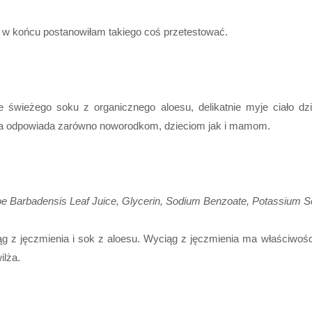
że w końcu postanowiłam takiego coś przetestować.
 świeżego soku z organicznego aloesu, delikatnie myje ciało d
ncja odpowiada zarówno noworodkom, dzieciom jak i mamom.
Barbadensis Leaf Juice, Glycerin, Sodium Benzoate, Potassium Sorb
ąg z jęczmienia i sok z aloesu. Wyciąg z jęczmienia ma właściwoś
ilża.