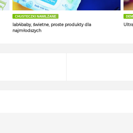
CHUSTECZKI NAWILŻANE
DEM
lab4baby, świetne, proste produkty dla
Ultr
najmłodszych