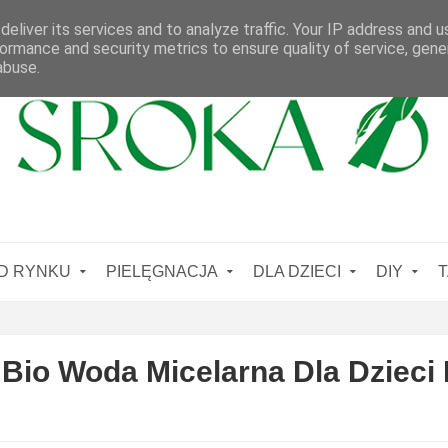
eliver its services and to analyze traffic. Your IP address and 
ormance and security metrics to ensure quality of service, gen
abuse.
D RYNKU
PIELĘGNACJA
DLA DZIECI
DIY
T
 Bio Woda Micelarna Dla Dzieci 