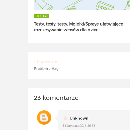
TESTY
Testy, testy, testy: Mgiełki/Spraye ułatwiające
rozczesywanie włosów dla dzieci
Poprzedni
Problem z Hagi
23 komentarze:
Unknown
6 Listopada 2016 16:38