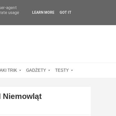
user-agent
erate usage
LEARN MORE
GOT IT
AKI TRIK
GADŻETY
TESTY
I Niemowląt