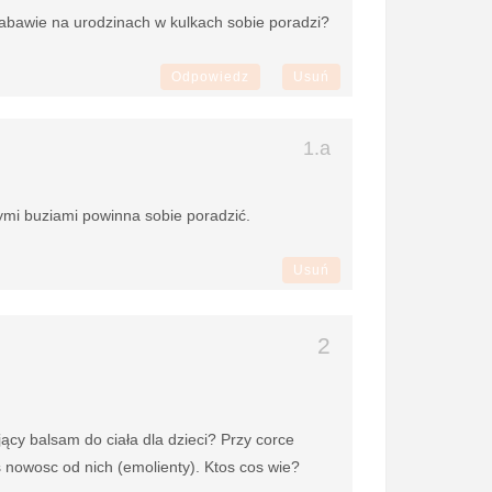
abawie na urodzinach w kulkach sobie poradzi?
Odpowiedz
Usuń
ymi buziami powinna sobie poradzić.
Usuń
ący balsam do ciała dla dzieci? Przy corce
s nowosc od nich (emolienty). Ktos cos wie?