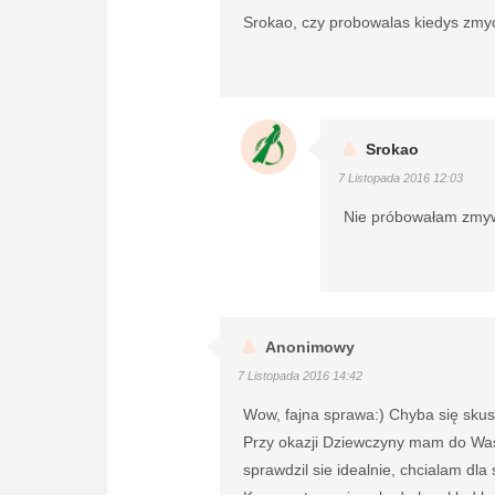
Srokao, czy probowalas kiedys zmy
Srokao
7 Listopada 2016 12:03
Nie próbowałam zmywa
Anonimowy
7 Listopada 2016 14:42
Wow, fajna sprawa:) Chyba się skus
Przy okazji Dziewczyny mam do Was p
sprawdzil sie idealnie, chcialam dl