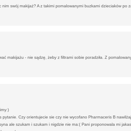
c nim swój makijaż? A z takimi pomalowanymi buzkami dzieciaków po z
ć makijażu - nie sądzę, żeby z filtrami sobie poradziła. Z pomalowan
imy:)
ytanie. Czy orientujecie sie czy nie wycofano Pharmaceris B nawilżaj
a syna ale szukam i szukam i nigdzie nie ma:( Pani proponowala mi jaka