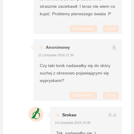
strasznie zaciekawił. I teraz nie wiem co
kupić. Problemy pierwszego świata :P
Odpowiedz
Usuń
Anonimowy
11 Listopada 2016 21:36
Czy taki tonik nadawałby się do skóry
suchej z okresowo pojawiającymi się
wypryskami?
Odpowiedz
Usuń
Srokao
14 Listopada 2016 19:38
Tak, nadawałby się :)