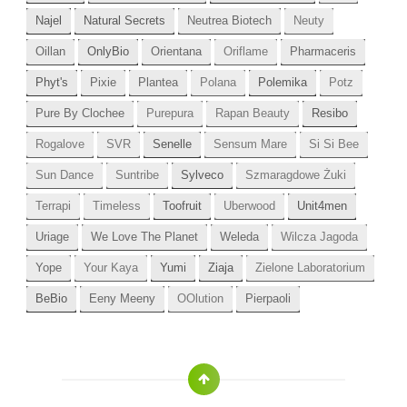
Najel
Natural Secrets
Neutrea Biotech
Neuty
Oillan
OnlyBio
Orientana
Oriflame
Pharmaceris
Phyt's
Pixie
Plantea
Polana
Polemika
Potz
Pure By Clochee
Purepura
Rapan Beauty
Resibo
Rogalove
SVR
Senelle
Sensum Mare
Si Si Bee
Sun Dance
Suntribe
Sylveco
Szmaragdowe Żuki
Terrapi
Timeless
Toofruit
Uberwood
Unit4men
Uriage
We Love The Planet
Weleda
Wilcza Jagoda
Yope
Your Kaya
Yumi
Ziaja
Zielone Laboratorium
BeBio
Eeny Meeny
OOlution
Pierpaoli