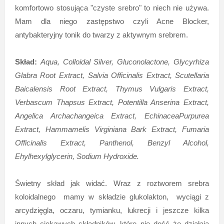
komfortowo stosująca "czyste srebro" to niech nie używa.
Mam dla niego zastępstwo czyli Acne Blocker,
antybakteryjny tonik do twarzy z aktywnym srebrem.
Skład:
Aqua, Colloidal Silver, Gluconolactone, Glycyrhiza
Glabra Root Extract, Salvia Officinalis Extract, Scutellaria
Baicalensis Root Extract, Thymus Vulgaris Extract,
Verbascum Thapsus Extract, Potentilla Anserina Extract,
Angelica Archachangeica Extract, EchinaceaPurpurea
Extract, Hammamelis Virginiana Bark Extract, Fumaria
Officinalis Extract, Panthenol, Benzyl Alcohol,
Ehylhexylglycerin, Sodium Hydroxide.
Świetny skład jak widać. Wraz z roztworem srebra
koloidalnego mamy w składzie glukolakton, wyciągi z
arcydzięgla, oczaru, tymianku, lukrecji i jeszcze kilka
innych ciekawych składników, które nie dość że działają