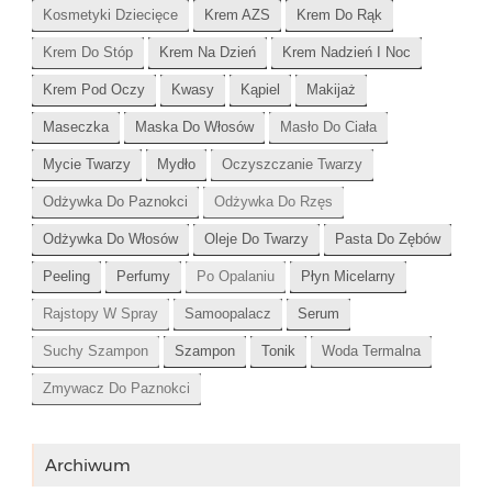
Kosmetyki Dziecięce
Krem AZS
Krem Do Rąk
Krem Do Stóp
Krem Na Dzień
Krem Nadzień I Noc
Krem Pod Oczy
Kwasy
Kąpiel
Makijaż
Maseczka
Maska Do Włosów
Masło Do Ciała
Mycie Twarzy
Mydło
Oczyszczanie Twarzy
Odżywka Do Paznokci
Odżywka Do Rzęs
Odżywka Do Włosów
Oleje Do Twarzy
Pasta Do Zębów
Peeling
Perfumy
Po Opalaniu
Płyn Micelarny
Rajstopy W Spray
Samoopalacz
Serum
Suchy Szampon
Szampon
Tonik
Woda Termalna
Zmywacz Do Paznokci
Archiwum