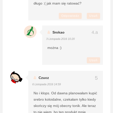
długo :( jak mam się ratować?
Odpowiedz
Usuń
Srokao
3 Listopada 2016 10:20
można :)
Usuń
Czucz
6 Listopada 2016 14:59
No i klops. Od dawna planowałam kupić
srebro koloidalne, czekałam tylko kiedy
skończy się mój obecny tonik. Ale teraz
to nie wiem, bo ten produkt mnie