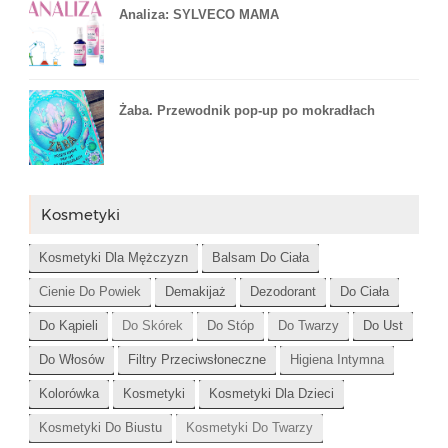
Analiza: SYLVECO MAMA
Żaba. Przewodnik pop-up po mokradłach
Kosmetyki
Kosmetyki Dla Mężczyzn
Balsam Do Ciała
Cienie Do Powiek
Demakijaż
Dezodorant
Do Ciała
Do Kąpieli
Do Skórek
Do Stóp
Do Twarzy
Do Ust
Do Włosów
Filtry Przeciwsłoneczne
Higiena Intymna
Kolorówka
Kosmetyki
Kosmetyki Dla Dzieci
Kosmetyki Do Biustu
Kosmetyki Do Twarzy