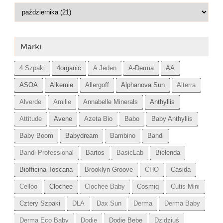
Marki
4 Szpaki
4organic
A Jeden
A-Derma
AA
ASOA
Alkemie
Allergoff
Alphanova Sun
Alterra
Alverde
Amilie
Annabelle Minerals
Anthyllis
Attitude
Avene
Azeta Bio
Babo
Baby Anthyllis
Baby Boom
Babydream
Bambino
Bandi
Bandi Professional
Bartos
BasicLab
Bielenda
Biofficina Toscana
Brooklyn Groove
CHO
Casida
Celloo
Clochee
Clochee Baby
Cosmiq
Cutis Mini
Cztery Szpaki
DLA
Dax Sun
Derma
Derma Baby
Derma Eco Baby
Dodie
Dodie Bebe
Dzidziuś