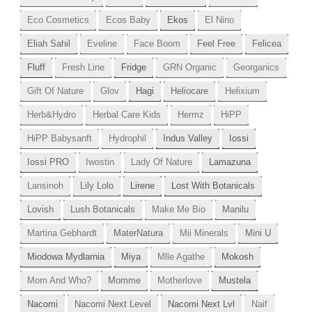
Eco Cosmetics
Ecos Baby
Ekos
El Nino
Eliah Sahil
Eveline
Face Boom
Feel Free
Felicea
Fluff
Fresh Line
Fridge
GRN Organic
Georganics
Gift Of Nature
Glov
Hagi
Heliocare
Helixium
Herb&Hydro
Herbal Care Kids
Hermz
HiPP
HiPP Babysanft
Hydrophil
Indus Valley
Iossi
Iossi PRO
Iwostin
Lady Of Nature
Lamazuna
Lansinoh
Lily Lolo
Lirene
Lost With Botanicals
Lovish
Lush Botanicals
Make Me Bio
Manilu
Martina Gebhardt
MaterNatura
Mii Minerals
Mini U
Miodowa Mydlarnia
Miya
Mlle Agathe
Mokosh
Mom And Who?
Momme
Motherlove
Mustela
Nacomi
Nacomi Next Level
Nacomi Next Lvl
Naif