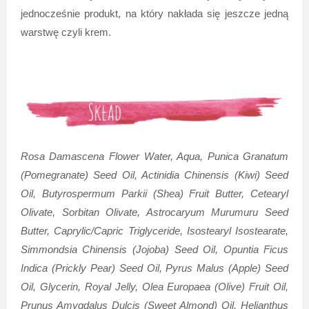
jednocześnie produkt, na który nakłada się jeszcze jedną
warstwę czyli krem.
Rosa Damascena Flower Water, Aqua, Punica Granatum
(Pomegranate) Seed Oil, Actinidia Chinensis (Kiwi) Seed
Oil, Butyrospermum Parkii (Shea) Fruit Butter, Cetearyl
Olivate, Sorbitan Olivate, Astrocaryum Murumuru Seed
Butter, Caprylic/Capric Triglyceride, Isostearyl Isostearate,
Simmondsia Chinensis (Jojoba) Seed Oil, Opuntia Ficus
Indica (Prickly Pear) Seed Oil, Pyrus Malus (Apple) Seed
Oil, Glycerin, Royal Jelly, Olea Europaea (Olive) Fruit Oil,
Prunus Amygdalus Dulcis (Sweet Almond) Oil, Helianthus