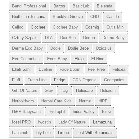
Bandi Professional
Bartos
BasicLab
Bielenda
Biofficina Toscana
Brooklyn Groove
CHO
Casida
Celloo
Clochee
Clochee Baby
Cosmiq
Cutis Mini
Cztery Szpaki
DLA
Dax Sun
Derma
Derma Baby
Derma Eco Baby
Dodie
Dodie Bebe
Dzidziuś
Eco Cosmetics
Ecos Baby
Ekos
El Nino
Eliah Sahil
Eveline
Face Boom
Feel Free
Felicea
Fluff
Fresh Line
Fridge
GRN Organic
Georganics
Gift Of Nature
Glov
Hagi
Heliocare
Helixium
Herb&Hydro
Herbal Care Kids
Hermz
HiPP
HiPP Babysanft
Hydrophil
Indus Valley
Iossi
Iossi PRO
Iwostin
Lady Of Nature
Lamazuna
Lansinoh
Lily Lolo
Lirene
Lost With Botanicals