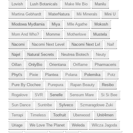
Lovish
Lush Botanicals
Make Me Bio
Manilu
Martina Gebhardt
MaterNatura
Mii Minerals
Mini U
Miodowa Mydlarnia
Miya
Mlle Agathe
Mokosh
Mom And Who?
Momme
Motherlove
Mustela
Nacomi
Nacomi Next Level
Nacomi Next Lvl
Naif
Najel
Natural Secrets
Neutrea Biotech
Neuty
Oillan
OnlyBio
Orientana
Oriflame
Pharmaceris
Phyt's
Pixie
Plantea
Polana
Polemika
Potz
Pure By Clochee
Purepura
Rapan Beauty
Resibo
Rogalove
SVR
Senelle
Sensum Mare
Si Si Bee
Sun Dance
Suntribe
Sylveco
Szmaragdowe Żuki
Terrapi
Timeless
Toofruit
Uberwood
Unit4men
Uriage
We Love The Planet
Weleda
Wilcza Jagoda