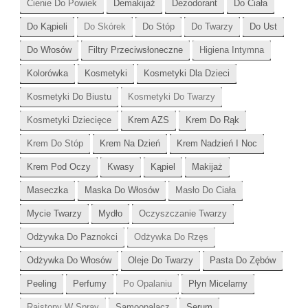
Cienie Do Powiek
Demakijaż
Dezodorant
Do Ciała
Do Kąpieli
Do Skórek
Do Stóp
Do Twarzy
Do Ust
Do Włosów
Filtry Przeciwsłoneczne
Higiena Intymna
Kolorówka
Kosmetyki
Kosmetyki Dla Dzieci
Kosmetyki Do Biustu
Kosmetyki Do Twarzy
Kosmetyki Dziecięce
Krem AZS
Krem Do Rąk
Krem Do Stóp
Krem Na Dzień
Krem Nadzień I Noc
Krem Pod Oczy
Kwasy
Kąpiel
Makijaż
Maseczka
Maska Do Włosów
Masło Do Ciała
Mycie Twarzy
Mydło
Oczyszczanie Twarzy
Odżywka Do Paznokci
Odżywka Do Rzęs
Odżywka Do Włosów
Oleje Do Twarzy
Pasta Do Zębów
Peeling
Perfumy
Po Opalaniu
Płyn Micelarny
Rajstopy W Spray
Samoopalacz
Serum