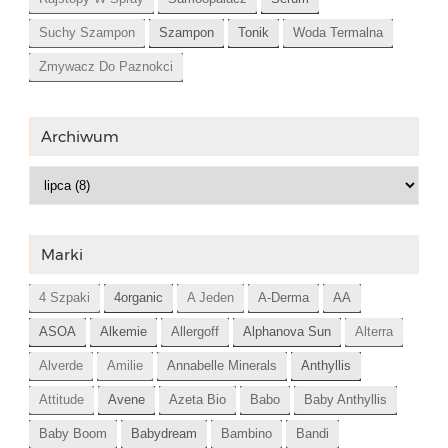
Suchy Szampon
Szampon
Tonik
Woda Termalna
Zmywacz Do Paznokci
Archiwum
Marki
4 Szpaki
4organic
A Jeden
A-Derma
AA
ASOA
Alkemie
Allergoff
Alphanova Sun
Alterra
Alverde
Amilie
Annabelle Minerals
Anthyllis
Attitude
Avene
Azeta Bio
Babo
Baby Anthyllis
Baby Boom
Babydream
Bambino
Bandi