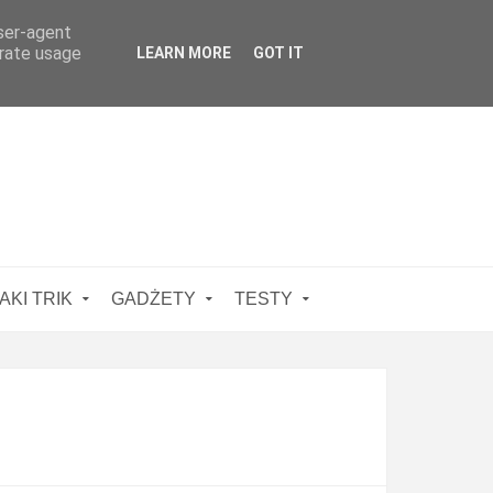
user-agent
erate usage
LEARN MORE
GOT IT
AKI TRIK
GADŻETY
TESTY