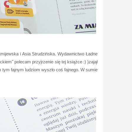
Żmijewska i Asia Strudzińska. Wydawnictwo Ładne
kiem" polecam przyjrzenie się tej książce :) )zajął
im tym fajnym ludziom wyszło coś fajnego. W sumie