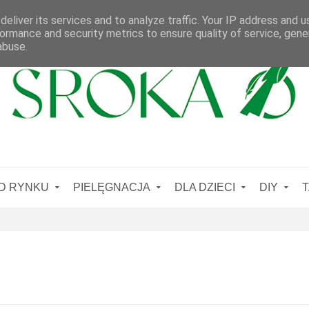
eliver its services and to analyze traffic. Your IP address and 
ormance and security metrics to ensure quality of service, gen
abuse.
D RYNKU
PIELĘGNACJA
DLA DZIECI
DIY
T