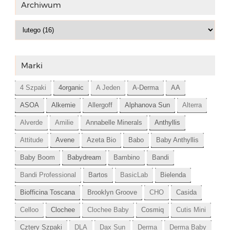
Archiwum
Marki
4 Szpaki
4organic
A Jeden
A-Derma
AA
ASOA
Alkemie
Allergoff
Alphanova Sun
Alterra
Alverde
Amilie
Annabelle Minerals
Anthyllis
Attitude
Avene
Azeta Bio
Babo
Baby Anthyllis
Baby Boom
Babydream
Bambino
Bandi
Bandi Professional
Bartos
BasicLab
Bielenda
Biofficina Toscana
Brooklyn Groove
CHO
Casida
Celloo
Clochee
Clochee Baby
Cosmiq
Cutis Mini
Cztery Szpaki
DLA
Dax Sun
Derma
Derma Baby