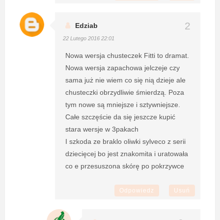
Edziab
22 Lutego 2016 22:01
Nowa wersja chusteczek Fitti to dramat.
Nowa wersja zapachowa jelczeje czy
sama już nie wiem co się nią dzieje ale
chusteczki obrzydliwie śmierdzą. Poza
tym nowe są mniejsze i sztywniejsze.
Całe szczęście da się jeszcze kupić
stara wersje w 3pakach
I szkoda ze braklo oliwki sylveco z serii
dziecięcej bo jest znakomita i uratowała
co e przesuszona skórę po pokrzywce
Odpowiedz
Usuń