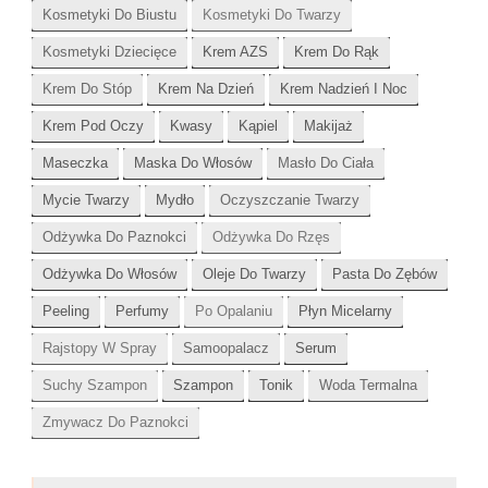
Kosmetyki Do Biustu
Kosmetyki Do Twarzy
Kosmetyki Dziecięce
Krem AZS
Krem Do Rąk
Krem Do Stóp
Krem Na Dzień
Krem Nadzień I Noc
Krem Pod Oczy
Kwasy
Kąpiel
Makijaż
Maseczka
Maska Do Włosów
Masło Do Ciała
Mycie Twarzy
Mydło
Oczyszczanie Twarzy
Odżywka Do Paznokci
Odżywka Do Rzęs
Odżywka Do Włosów
Oleje Do Twarzy
Pasta Do Zębów
Peeling
Perfumy
Po Opalaniu
Płyn Micelarny
Rajstopy W Spray
Samoopalacz
Serum
Suchy Szampon
Szampon
Tonik
Woda Termalna
Zmywacz Do Paznokci