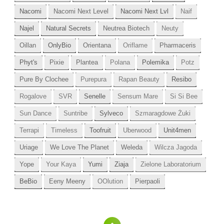
Nacomi
Nacomi Next Level
Nacomi Next Lvl
Naif
Najel
Natural Secrets
Neutrea Biotech
Neuty
Oillan
OnlyBio
Orientana
Oriflame
Pharmaceris
Phyt's
Pixie
Plantea
Polana
Polemika
Potz
Pure By Clochee
Purepura
Rapan Beauty
Resibo
Rogalove
SVR
Senelle
Sensum Mare
Si Si Bee
Sun Dance
Suntribe
Sylveco
Szmaragdowe Żuki
Terrapi
Timeless
Toofruit
Uberwood
Unit4men
Uriage
We Love The Planet
Weleda
Wilcza Jagoda
Yope
Your Kaya
Yumi
Ziaja
Zielone Laboratorium
BeBio
Eeny Meeny
OOlution
Pierpaoli