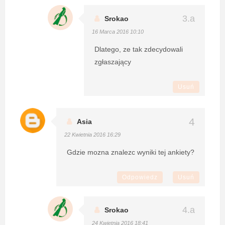
Srokao
16 Marca 2016 10:10
Dlatego, ze tak zdecydowali
zgłaszający
Usuń
Asia
22 Kwietnia 2016 16:29
Gdzie mozna znalezc wyniki tej ankiety?
Odpowiedz
Usuń
Srokao
24 Kwietnia 2016 18:41