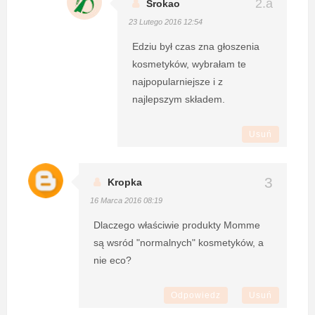
Srokao
23 Lutego 2016 12:54
Edziu był czas zna głoszenia
kosmetyków, wybrałam te
najpopularniejsze i z
najlepszym składem.
Usuń
Kropka
16 Marca 2016 08:19
Dlaczego właściwie produkty Momme
są wsród "normalnych" kosmetyków, a
nie eco?
Odpowiedz
Usuń