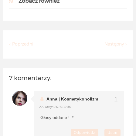
Zobacz również
Poprzedni
Następny
7 komentarzy:
Anna | Kosmetykoholizm
22 Lutego 2016 09:46
Głosy oddane ! :*
Odpowiedz
Usuń