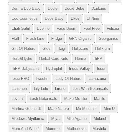
Derma Eco Baby
Dodie
Dodie Bebe
Dzidziuś
Eco Cosmetics
Ecos Baby
Ekos
El Nino
Eliah Sahil
Eveline
Face Boom
Feel Free
Felicea
Fluff
Fresh Line
Fridge
GRN Organic
Georganics
Gift Of Nature
Glov
Hagi
Heliocare
Helixium
Herb&Hydro
Herbal Care Kids
Hermz
HiPP
HiPP Babysanft
Hydrophil
Indus Valley
Iossi
Iossi PRO
Iwostin
Lady Of Nature
Lamazuna
Lansinoh
Lily Lolo
Lirene
Lost With Botanicals
Lovish
Lush Botanicals
Make Me Bio
Manilu
Martina Gebhardt
MaterNatura
Mii Minerals
Mini U
Miodowa Mydlarnia
Miya
Mlle Agathe
Mokosh
Mom And Who?
Momme
Motherlove
Mustela