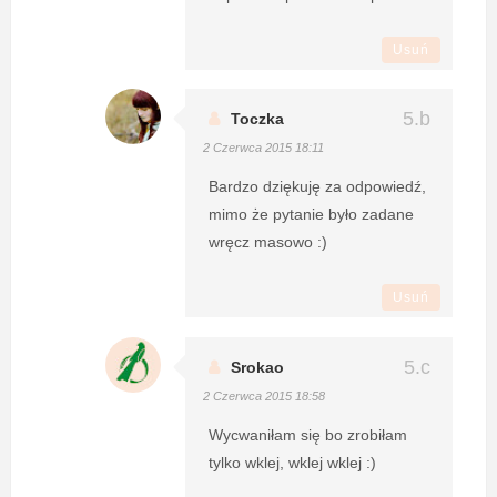
Usuń
Toczka
2 Czerwca 2015 18:11
Bardzo dziękuję za odpowiedź,
mimo że pytanie było zadane
wręcz masowo :)
Usuń
Srokao
2 Czerwca 2015 18:58
Wycwaniłam się bo zrobiłam
tylko wklej, wklej wklej :)