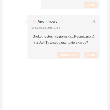
Usuń
Anonimowy
18 Czerwca 2015 17:54
Sroko, jesteś nieziemska...Kosmiczna :)
:) :) Jak Ty znajdujesz takie skarby?
Odpowiedz
Usuń