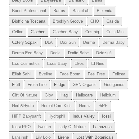
Baby Boom
Babydream
Bambino
Bandi
Bandi Professional
Bartos
BasicLab
Bielenda
Biofficina Toscana
Brooklyn Groove
CHO
Casida
Celloo
Clochee
Clochee Baby
Cosmiq
Cutis Mini
Cztery Szpaki
DLA
Dax Sun
Derma
Derma Baby
Derma Eco Baby
Dodie
Dodie Bebe
Dzidziuś
Eco Cosmetics
Ecos Baby
Ekos
El Nino
Eliah Sahil
Eveline
Face Boom
Feel Free
Felicea
Fluff
Fresh Line
Fridge
GRN Organic
Georganics
Gift Of Nature
Glov
Hagi
Heliocare
Helixium
Herb&Hydro
Herbal Care Kids
Hermz
HiPP
HiPP Babysanft
Hydrophil
Indus Valley
Iossi
Iossi PRO
Iwostin
Lady Of Nature
Lamazuna
Lansinoh
Lily Lolo
Lirene
Lost With Botanicals