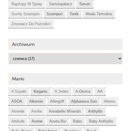
Rajstopy W Spray
Samoopalacz
Serum
Suchy Szampon
Szampon
Tonik
Woda Termalna
Zmywacz Do Paznokci
Archiwum
Marki
4 Szpaki
4organic
A Jeden
A-Derma
AA
ASOA
Alkemie
Allergoff
Alphanova Sun
Alterra
Alverde
Amilie
Annabelle Minerals
Anthyllis
Attitude
Avene
Azeta Bio
Babo
Baby Anthyllis