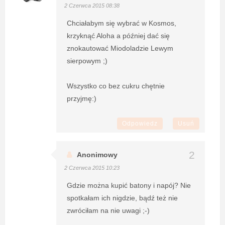
2 Czerwca 2015 08:38
Chciałabym się wybrać w Kosmos,
krzyknąć Aloha a później dać się
znokautować Miodoladzie Lewym
sierpowym ;)
Wszystko co bez cukru chętnie
przyjmę:)
Odpowiedz
Usuń
Anonimowy
2 Czerwca 2015 10:23
Gdzie można kupić batony i napój? Nie
spotkałam ich nigdzie, bądź też nie
zwróciłam na nie uwagi ;-)