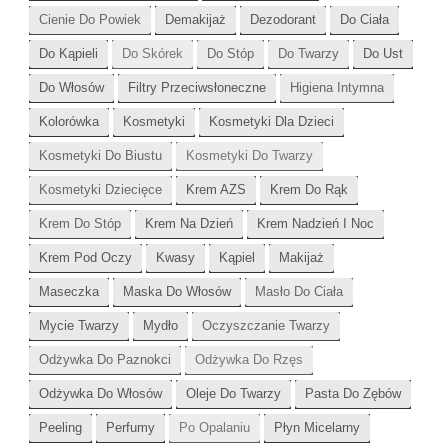
Cienie Do Powiek
Demakijaż
Dezodorant
Do Ciała
Do Kąpieli
Do Skórek
Do Stóp
Do Twarzy
Do Ust
Do Włosów
Filtry Przeciwsłoneczne
Higiena Intymna
Kolorówka
Kosmetyki
Kosmetyki Dla Dzieci
Kosmetyki Do Biustu
Kosmetyki Do Twarzy
Kosmetyki Dziecięce
Krem AZS
Krem Do Rąk
Krem Do Stóp
Krem Na Dzień
Krem Nadzień I Noc
Krem Pod Oczy
Kwasy
Kąpiel
Makijaż
Maseczka
Maska Do Włosów
Masło Do Ciała
Mycie Twarzy
Mydło
Oczyszczanie Twarzy
Odżywka Do Paznokci
Odżywka Do Rzęs
Odżywka Do Włosów
Oleje Do Twarzy
Pasta Do Zębów
Peeling
Perfumy
Po Opalaniu
Płyn Micelarny