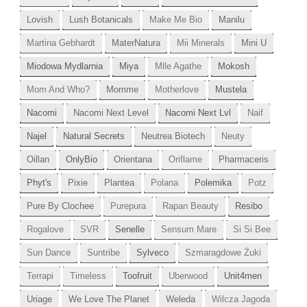
Lovish
Lush Botanicals
Make Me Bio
Manilu
Martina Gebhardt
MaterNatura
Mii Minerals
Mini U
Miodowa Mydlarnia
Miya
Mlle Agathe
Mokosh
Mom And Who?
Momme
Motherlove
Mustela
Nacomi
Nacomi Next Level
Nacomi Next Lvl
Naif
Najel
Natural Secrets
Neutrea Biotech
Neuty
Oillan
OnlyBio
Orientana
Oriflame
Pharmaceris
Phyt's
Pixie
Plantea
Polana
Polemika
Potz
Pure By Clochee
Purepura
Rapan Beauty
Resibo
Rogalove
SVR
Senelle
Sensum Mare
Si Si Bee
Sun Dance
Suntribe
Sylveco
Szmaragdowe Żuki
Terrapi
Timeless
Toofruit
Uberwood
Unit4men
Uriage
We Love The Planet
Weleda
Wilcza Jagoda