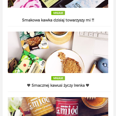
MNIAM
Smakowa kawka dzisiaj towarzyszy mi !!!
MNIAM
💖 Smacznej kawusi życzy Irenka 💖