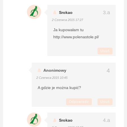
Srokao
2 Czerwca 2015 17:27
Ja kupowałam tu
http://www.polenastole.pl/
Usuń
Anonimowy
2 Czerwca 2015 10:45
A gdzie je można kupić?
Odpowiedz
Usuń
Srokao