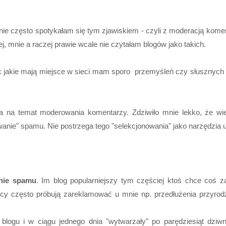
nie często spotykałam się tym zjawiskiem - czyli z moderacją komen
ej, mnie a raczej prawie wcale nie czytałam blogów jako takich.
k jakie mają miejsce w sieci mam sporo przemyśleń czy słusznych 
na temat moderowania komentarzy. Zdziwiło mnie lekko, że wie
nie" spamu. Nie postrzega tego "selekcjonowania" jako narzędzia 
nie spamu
. Im blog popularniejszy tym częściej ktoś chce coś z
anicy często próbują zareklamować u mnie np. przedłużenia przy
 blogu i w ciągu jednego dnia "wytwarzały" po parędziesiąt dz