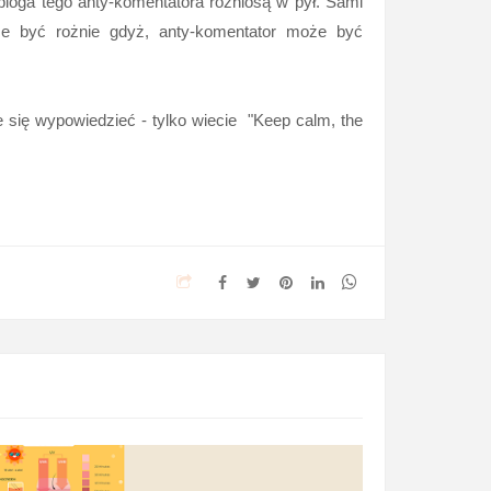
bloga tego anty-komentatora rozniosą w pył. Sami
że być rożnie gdyż, anty-komentator może być
się wypowiedzieć - tylko wiecie "Keep calm, the