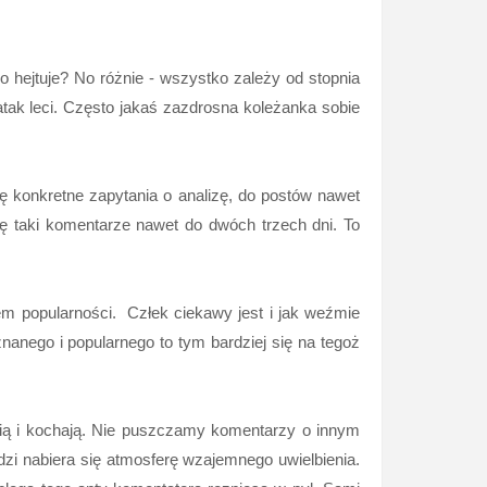
Co hejtuje? No różnie - wszystko zależy od stopnia
 atak leci. Często jakaś zazdrosna koleżanka sobie
ję konkretne zapytania o analizę, do postów nawet
 taki komentarze nawet do dwóch trzech dni. To
em popularności. Człek ciekawy jest i jak weźmie
znanego i popularnego to tym bardziej się na tegoż
ubią i kochają. Nie puszczamy komentarzy o innym
udzi nabiera się atmosferę wzajemnego uwielbienia.