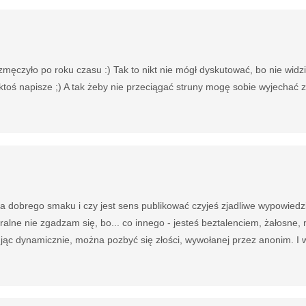
męczyło po roku czasu :) Tak to nikt nie mógł dyskutować, bo nie widz
ktoś napisze ;) A tak żeby nie przeciągać struny mogę sobie wyjechać z
a dobrego smaku i czy jest sens publikować czyjeś zjadliwe wypowiedzi,
alne nie zgadzam się, bo... co innego - jesteś beztalenciem, żałosne, 
jąc dynamicznie, można pozbyć się złości, wywołanej przez anonim. I w