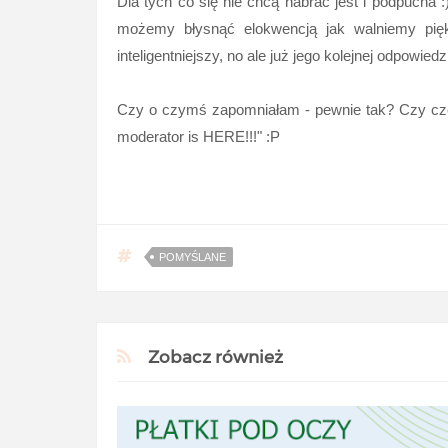
Dla tych co się nie chcą nabrać jest i podpucha 
możemy błysnąć elokwencją jak walniemy pięk
inteligentniejszy, no ale już jego kolejnej odpowie
Czy o czymś zapomniałam - pewnie tak? Czy czeg
moderator is HERE!!!" :P
POMYŚLANE
Zobacz również