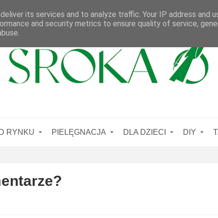
eliver its services and to analyze traffic. Your IP address and 
ormance and security metrics to ensure quality of service, gen
abuse.
D RYNKU
PIELĘGNACJA
DLA DZIECI
DIY
T
entarze?