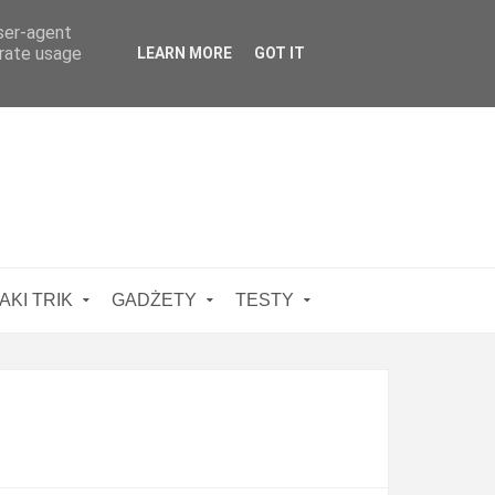
user-agent
erate usage
LEARN MORE
GOT IT
AKI TRIK
GADŻETY
TESTY