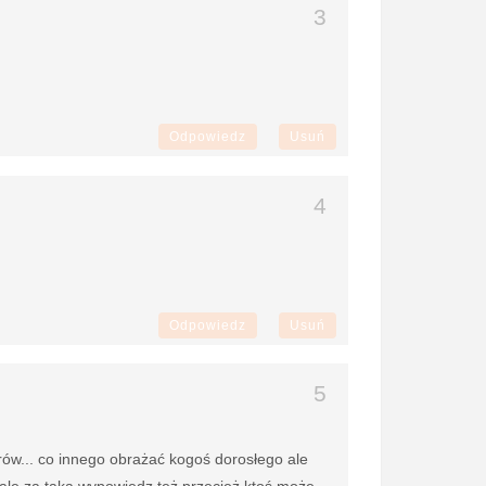
Odpowiedz
Usuń
Odpowiedz
Usuń
rów... co innego obrażać kogoś dorosłego ale