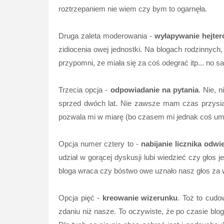
roztrzepaniem nie wiem czy bym to ogarnęła.
Druga zaleta moderowania -
wyłapywanie hejte
zidiocenia owej jednostki. Na blogach rodzinnych,
przypomni, ze miała się za coś odegrać itp... no s
Trzecia opcja -
odpowiadanie na pytania
. Nie, 
sprzed dwóch lat. Nie zawsze mam czas przysią
pozwala mi w miarę (bo czasem mi jednak coś um
Opcja numer cztery to -
nabijanie licznika odwi
udział w gorącej dyskusji lubi wiedzieć czy głos 
bloga wraca czy bóstwo owe uznało nasz głos za waż
Opcja pięć -
kreowanie wizerunku
. Toż to cudo
zdaniu niż nasze. To oczywiste, że po czasie blog