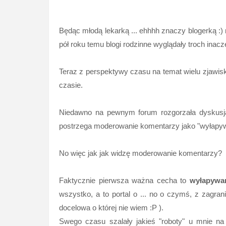
Będąc młodą lekarką ... ehhhh znaczy blogerką :) 
pół roku temu blogi rodzinne wyglądały troch inacz
Teraz z perspektywy czasu na temat wielu zjawis
czasie.
Niedawno na pewnym forum rozgorzała dyskusja 
postrzega moderowanie komentarzy jako "wyłapywa
No więc jak jak widzę moderowanie komentarzy?
Faktycznie pierwsza ważna cecha to
wyłapywa
wszystko, a to portal o ... no o czymś, z zagr
docelowa o której nie wiem :P ).
Swego czasu szalały jakieś "roboty" u mnie na