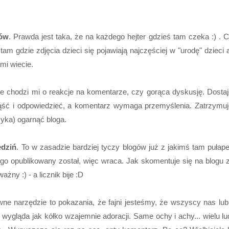
rów
. Prawda jest taka, że na każdego hejter gdzieś tam czeka :) . 
 tam gdzie zdjęcia dzieci się pojawiają najczęściej w "urodę" dzieci
ami wiecie.
nie chodzi mi o reakcje na komentarze, czy gorąca dyskusję. Dosta
ść i odpowiedzieć, a komentarz wymaga przemyślenia. Zatrzymuję
yka) ogarnąć bloga.
edziń
. To w zasadzie bardziej tyczy blogów już z jakimś tam pułap
jego opublikowany został, więc wraca. Jak skomentuje się na blogu 
ny :) - a licznik bije :D
wne narzędzie to pokazania, że fajni jesteśmy, że wszyscy nas l
 wygląda jak kółko wzajemnie adoracji. Same ochy i achy... wielu l