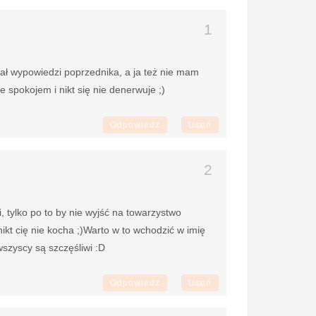
iał wypowiedzi poprzednika, a ja też nie mam
e spokojem i nikt się nie denerwuje ;)
Odpowiedz
Usuń
 tylko po to by nie wyjść na towarzystwo
nikt cię nie kocha ;)Warto w to wchodzić w imię
szyscy są szczęśliwi :D
Odpowiedz
Usuń