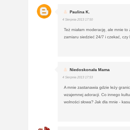
Paulina K.
4 Sierpnia 2013 17:50
Też miałam moderację, ale mnie to z
zamiaru siedzieć 24/7 i czekać, czy 
Niedoskonała Mama
4 Sierpnia 2013 17:53
A mnie zastanawia gdzie leży granic
wzajemnej adoracji. Co innego kultur
wolności słowa? Jak dla mnie - kasu