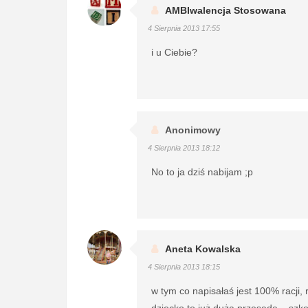
AMBIwalencja Stosowana
4 Sierpnia 2013 17:55
i u Ciebie?
Anonimowy
4 Sierpnia 2013 18:12
No to ja dziś nabijam ;p
Aneta Kowalska
4 Sierpnia 2013 18:15
w tym co napisałaś jest 100% racji