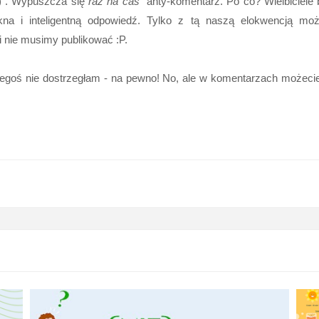
:) . Wypuszcza się
raz na cas
anty-komentarz. Po co? Wielbiciele 
na i inteligentną odpowiedź. Tylko z tą naszą elokwencją mo
dzi nie musimy publikować :P.
oś nie dostrzegłam - na pewno! No, ale w komentarzach możecie 