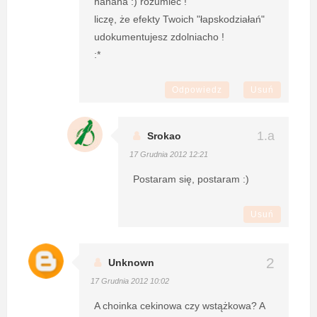
hahaha :) rozumieć !
liczę, że efekty Twoich "łapskodziałań"
udokumentujesz zdolniacho !
:*
Odpowiedz
Usuń
Srokao
17 Grudnia 2012 12:21
Postaram się, postaram :)
Usuń
Unknown
17 Grudnia 2012 10:02
A choinka cekinowa czy wstążkowa? A