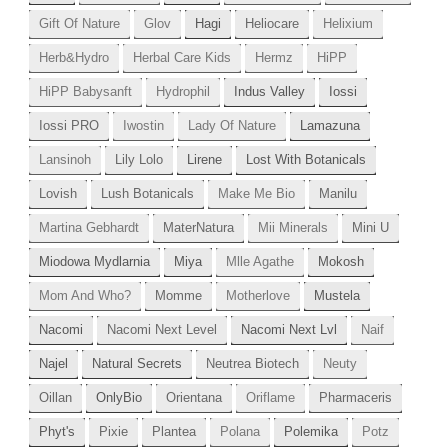
Gift Of Nature
Glov
Hagi
Heliocare
Helixium
Herb&Hydro
Herbal Care Kids
Hermz
HiPP
HiPP Babysanft
Hydrophil
Indus Valley
Iossi
Iossi PRO
Iwostin
Lady Of Nature
Lamazuna
Lansinoh
Lily Lolo
Lirene
Lost With Botanicals
Lovish
Lush Botanicals
Make Me Bio
Manilu
Martina Gebhardt
MaterNatura
Mii Minerals
Mini U
Miodowa Mydlarnia
Miya
Mlle Agathe
Mokosh
Mom And Who?
Momme
Motherlove
Mustela
Nacomi
Nacomi Next Level
Nacomi Next Lvl
Naif
Najel
Natural Secrets
Neutrea Biotech
Neuty
Oillan
OnlyBio
Orientana
Oriflame
Pharmaceris
Phyt's
Pixie
Plantea
Polana
Polemika
Potz