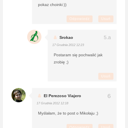
pokaz choinki:))
Odpowiedz
Usuń
Srokao
17 Grudnia 2012 12:23
Postaram się pochwalić jak
zrobię ;)
Usuń
El Perezoso Viajero
17 Grudnia 2012 12:18
Myślałam, że to post o Mikołaju ;)
Odpowiedz
Usuń