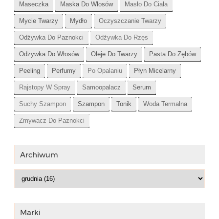
Maseczka
Maska Do Włosów
Masło Do Ciała
Mycie Twarzy
Mydło
Oczyszczanie Twarzy
Odżywka Do Paznokci
Odżywka Do Rzęs
Odżywka Do Włosów
Oleje Do Twarzy
Pasta Do Zębów
Peeling
Perfumy
Po Opalaniu
Płyn Micelarny
Rajstopy W Spray
Samoopalacz
Serum
Suchy Szampon
Szampon
Tonik
Woda Termalna
Zmywacz Do Paznokci
Archiwum
Marki