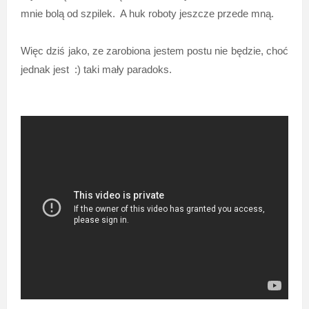
mnie bolą od szpilek. A huk roboty jeszcze przede mną.
Więc dziś jako, ze zarobiona jestem postu nie będzie, choć
jednak jest :) taki mały paradoks.