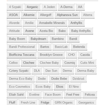
4 Szpaki
4organic
A Jeden
A-Derma
AA
ASOA
Alkemie
Allergoff
Alphanova Sun
Alterra
Alverde
Amilie
Annabelle Minerals
Anthyllis
Attitude
Avene
Azeta Bio
Babo
Baby Anthyllis
Baby Boom
Babydream
Bambino
Bandi
Bandi Professional
Bartos
BasicLab
Bielenda
Biofficina Toscana
Brooklyn Groove
CHO
Casida
Celloo
Clochee
Clochee Baby
Cosmiq
Cutis Mini
Cztery Szpaki
DLA
Dax Sun
Derma
Derma Baby
Derma Eco Baby
Dodie
Dodie Bebe
Dzidziuś
Eco Cosmetics
Ecos Baby
Ekos
El Nino
Eliah Sahil
Eveline
Face Boom
Feel Free
Felicea
Fluff
Fresh Line
Fridge
GRN Organic
Georganics