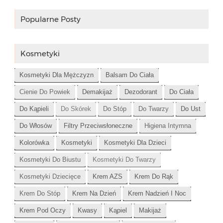
Popularne Posty
Kosmetyki
Kosmetyki Dla Mężczyzn
Balsam Do Ciała
Cienie Do Powiek
Demakijaż
Dezodorant
Do Ciała
Do Kąpieli
Do Skórek
Do Stóp
Do Twarzy
Do Ust
Do Włosów
Filtry Przeciwsłoneczne
Higiena Intymna
Kolorówka
Kosmetyki
Kosmetyki Dla Dzieci
Kosmetyki Do Biustu
Kosmetyki Do Twarzy
Kosmetyki Dziecięce
Krem AZS
Krem Do Rąk
Krem Do Stóp
Krem Na Dzień
Krem Nadzień I Noc
Krem Pod Oczy
Kwasy
Kąpiel
Makijaż