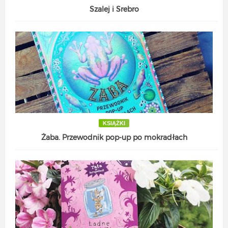
Szalej i Srebro
KSIĄŻKI
Żaba. Przewodnik pop-up po mokradłach