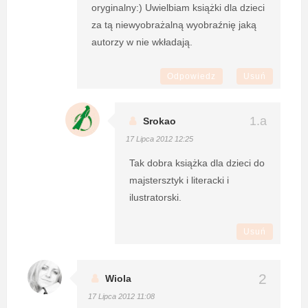
oryginalny:) Uwielbiam książki dla dzieci
za tą niewyobrażalną wyobraźnię jaką
autorzy w nie wkładają.
Odpowiedz
Usuń
Srokao
17 Lipca 2012 12:25
Tak dobra książka dla dzieci do
majstersztyk i literacki i
ilustratorski.
Usuń
Wiola
17 Lipca 2012 11:08