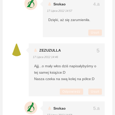
Srokao
17 Lipca 2012 14:57
Dzięki, aż się zarumieniła.
Usuń
ZEZUZULLA
17 Lipca 2012 14:46
Ajjj...o mały włos dziś napisałybyśmy o
tej samej książce:D
Nasza czeka na swą kolej na półce:D
Odpowiedz
Usuń
Srokao
17 Lipca 2012 14:58