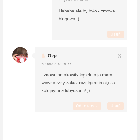
Hahaha ale by było - zmowa
blogowa ;)
Usuń
Olga
18 Lipca 2012 15:00
i znowu smakowity kąsek, a ja mam
wewnętrzny zakaz rozglądania się za
kolejnymi zdobyczami! ;)
Odpowiedz
Usuń