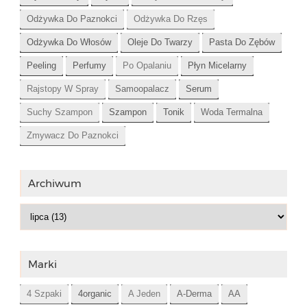
Odżywka Do Paznokci
Odżywka Do Rzęs
Odżywka Do Włosów
Oleje Do Twarzy
Pasta Do Zębów
Peeling
Perfumy
Po Opalaniu
Płyn Micelarny
Rajstopy W Spray
Samoopalacz
Serum
Suchy Szampon
Szampon
Tonik
Woda Termalna
Zmywacz Do Paznokci
Archiwum
Marki
4 Szpaki
4organic
A Jeden
A-Derma
AA