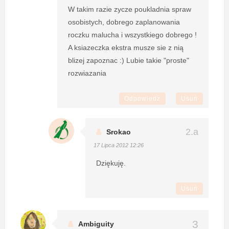
W takim razie zycze poukladnia spraw
osobistych, dobrego zaplanowania
roczku malucha i wszystkiego dobrego !
A ksiazeczka ekstra musze sie z nią
blizej zapoznac :) Lubie takie "proste"
rozwiazania
Odpowiedz
Usuń
Srokao
17 Lipca 2012 12:26
Dziękuję.
Usuń
Ambiguity