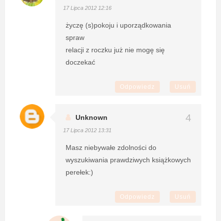
17 Lipca 2012 12:16
życzę (s)pokoju i uporządkowania
spraw
relacji z roczku już nie mogę się
doczekać
Odpowiedz
Usuń
Unknown
17 Lipca 2012 13:31
Masz niebywałe zdolności do
wyszukiwania prawdziwych książkowych
perełek:)
Odpowiedz
Usuń