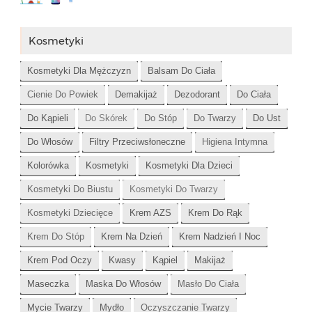
Kosmetyki
Kosmetyki Dla Mężczyzn
Balsam Do Ciała
Cienie Do Powiek
Demakijaż
Dezodorant
Do Ciała
Do Kąpieli
Do Skórek
Do Stóp
Do Twarzy
Do Ust
Do Włosów
Filtry Przeciwsłoneczne
Higiena Intymna
Kolorówka
Kosmetyki
Kosmetyki Dla Dzieci
Kosmetyki Do Biustu
Kosmetyki Do Twarzy
Kosmetyki Dziecięce
Krem AZS
Krem Do Rąk
Krem Do Stóp
Krem Na Dzień
Krem Nadzień I Noc
Krem Pod Oczy
Kwasy
Kąpiel
Makijaż
Maseczka
Maska Do Włosów
Masło Do Ciała
Mycie Twarzy
Mydło
Oczyszczanie Twarzy