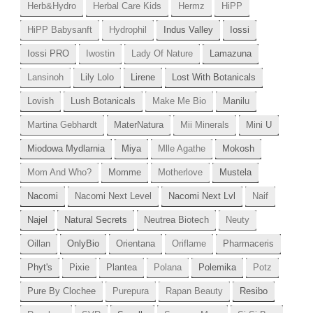
Herb&Hydro
Herbal Care Kids
Hermz
HiPP
HiPP Babysanft
Hydrophil
Indus Valley
Iossi
Iossi PRO
Iwostin
Lady Of Nature
Lamazuna
Lansinoh
Lily Lolo
Lirene
Lost With Botanicals
Lovish
Lush Botanicals
Make Me Bio
Manilu
Martina Gebhardt
MaterNatura
Mii Minerals
Mini U
Miodowa Mydlarnia
Miya
Mlle Agathe
Mokosh
Mom And Who?
Momme
Motherlove
Mustela
Nacomi
Nacomi Next Level
Nacomi Next Lvl
Naif
Najel
Natural Secrets
Neutrea Biotech
Neuty
Oillan
OnlyBio
Orientana
Oriflame
Pharmaceris
Phyt's
Pixie
Plantea
Polana
Polemika
Potz
Pure By Clochee
Purepura
Rapan Beauty
Resibo