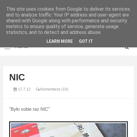
This site uses cookies from Google to deliver its services
and to analyze traffic. Your IP address and user-agent are
shared with Google along with performance and security
metrics to ensure quality of service, generate usage
statistics, and to detect and address abuse.
LEARN MORE
GOT IT
NIC
17.7.12
Komentarze (10)
"Było sobie raz NIC"